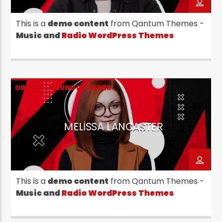
This is a
demo content
from Qantum Themes -
Music and
Radio WordPress Themes
Eko Radyo
OWNER
SOUND DESIGNER
MELISSA LANCASTER
This is a
demo content
from Qantum Themes -
Music and
Radio WordPress Themes