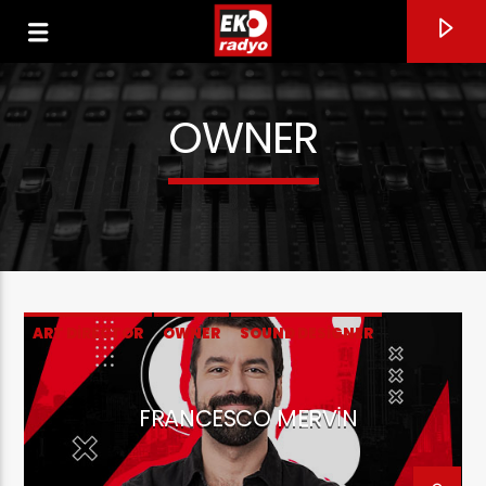
OWNER
0:00
ART DIRECTOR
OWNER
SOUND DESIGNER
CURRENT TRACK
FRANCESCO MERVIN
TI DIRÒ
TONY DALLARA