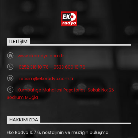
İLETIŞIM
www.ekoradyo.com.tr
0252 316 10 76 - 0533 600 10 76
iletisim@ekoradyo.com.tr
Kumbahçe Mahallesi Paşatarlası Sokak No: 25
Bodrum Muğla
HAKKIMIZDA
Eko Radyo 107.6, nostaljinin ve müziğin buluşma