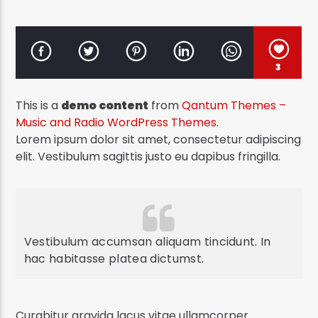
3
Eko Radyo
This is a
demo content
from
Qantum Themes –
Music and Radio WordPress Themes
.
Lorem ipsum dolor sit amet, consectetur adipiscing
elit. Vestibulum sagittis justo eu dapibus fringilla.
Vestibulum accumsan aliquam tincidunt. In
hac habitasse platea dictumst.
Curabitur gravida lacus vitae ullamcorper