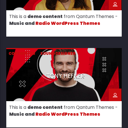
This is a
demo content
from Qantum Themes -
Music and
Radio WordPress Themes
COPYWRITER
SOUND DESIGNER
TONY HEFNER
This is a
demo content
from Qantum Themes -
Music and
Radio WordPress Themes