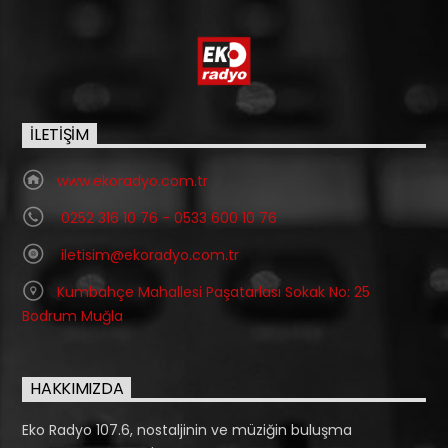
İLETIŞIM
www.ekoradyo.com.tr
0252 316 10 76 - 0533 600 10 76
iletisim@ekoradyo.com.tr
Kumbahçe Mahallesi Paşatarlası Sokak No: 25
Bodrum Muğla
HAKKIMIZDA
Eko Radyo 107.6, nostaljinin ve müziğin buluşma