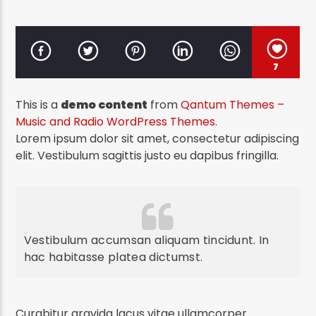
7
Eko Radyo
This is a
demo content
from
Qantum Themes –
Music and Radio WordPress Themes
.
Lorem ipsum dolor sit amet, consectetur adipiscing
elit. Vestibulum sagittis justo eu dapibus fringilla.
Vestibulum accumsan aliquam tincidunt. In
hac habitasse platea dictumst.
Curabitur gravida lacus vitae ullamcorper