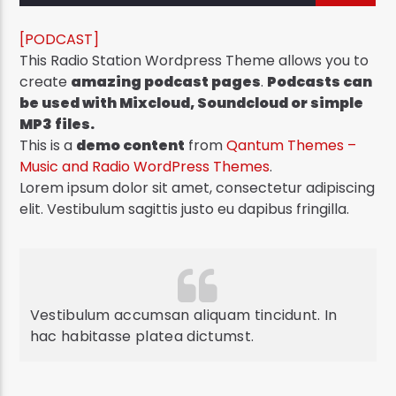
[PODCAST]
This Radio Station Wordpress Theme allows you to
create
amazing podcast pages
.
Podcasts can
be used with Mixcloud, Soundcloud or simple
Eko Radyo
MP3 files.
This is a
demo content
from
Qantum Themes –
Music and Radio WordPress Themes
.
Lorem ipsum dolor sit amet, consectetur adipiscing
elit. Vestibulum sagittis justo eu dapibus fringilla.
Vestibulum accumsan aliquam tincidunt. In
hac habitasse platea dictumst.