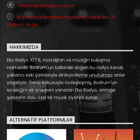
iletisim@ekoradyo.com.tr
Kumbahçe Mahallesi Paşatarlası Sokak No: 25
Bodrum Muğla
HAKKIMIZDA
Eko Radyo 107.6, nostaljinin ve müziğin buluşma
noktasıdır. Bodrum'un kalbinde doğan bu radyo kanalı,
yabancı eski şarkılarıyla dinleyicilerine unutulmaz anlar
yaşatıyor. Deniz kokusuyla özdeşleşmiş, Bodrum'un
sıcaklığını ve enerjisini yansıtan Eko Radyo, vintage
şarkılarla dolu özel bir müzik ziyafeti sunar.
ALTERNATIF PLATFORMLAR