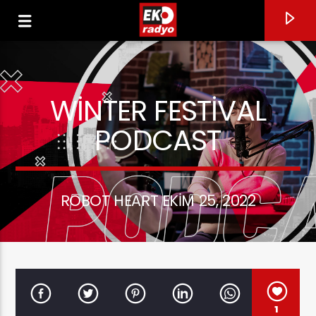
WINTER FESTIVAL
PODCAST
0:00
ROBOT HEART EKIM 25, 2022
CURRENT TRACK
TI DIRÒ
TONY DALLARA
1